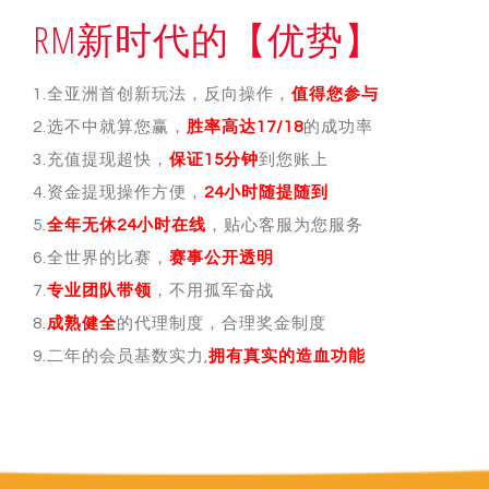
RM新时代的【优势】
1.全亚洲首创新玩法，反向操作，
值得您参与
2.选不中就算您赢，
胜率高达17/18
的成功率
3.充值提现超快，
保证15分钟
到您账上
4.资金提现操作方便，
24小时随提随到
5.
全年无休24小时在线
，贴心客服为您服务
6.全世界的比赛，
赛事公开透明
7.
专业团队带领
，不用孤军奋战
8.
成熟健全
的代理制度，合理奖金制度
9.二年的会员基数实力,
拥有真实的造血功能