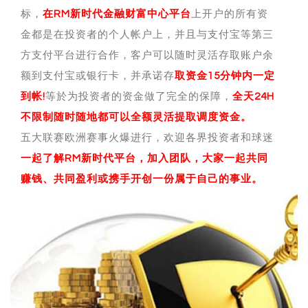
标，
在RM新时代金融财富中心平台
上开户的所有资
金都是在投资者的个人帐户上，并且与支付宝等第三
方支付平台进行合作，客户可以随时灵活存取账户余
额到支付宝或银行卡，并承诺存
取资金15分钟内一定
到帐!
等於为投资者的资金做了完全的保障，
全天24H
不限制随时随地都可以全额灵活提取调度资金。
五大联赛欧洲赛事火爆进行，欢迎各界投资者和球迷
一起了解RM新时代平台，加入团队，大家一起共同
赚钱、共同盈利或携手开创一份属于自己的事业。