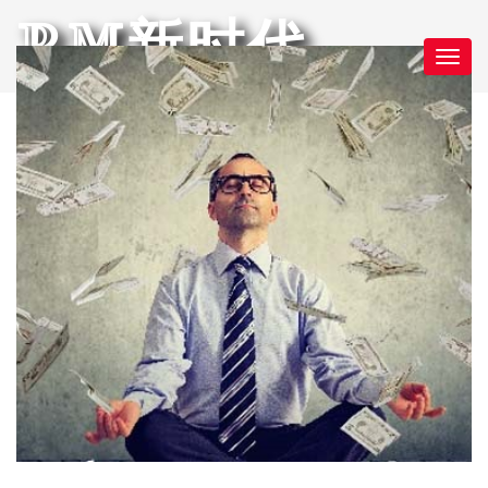
RM新时代
jump.