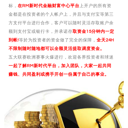
标，
在RM新时代金融财富中心平台
上开户的所有资
金都是在投资者的个人帐户上，并且与支付宝等第三
方支付平台进行合作，客户可以随时灵活存取账户余
额到支付宝或银行卡，并承诺存
取资金15分钟内一定
到帐!
等於为投资者的资金做了完全的保障，
全天24H
不限制随时随地都可以全额灵活提取调度资金。
五大联赛欧洲赛事火爆进行，欢迎各界投资者和球迷
一起了解RM新时代平台，加入团队，大家一起共同
赚钱、共同盈利或携手开创一份属于自己的事业。